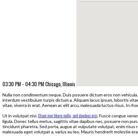
03:30 PM - 04:30 PM
Chicago, Illinois
Nulla non condimentum neque. Duis posuere dictum eros non vehicula. P
interdum vestibulum turpis dictum a. Aliquam lacus ipsum, lobortis vita
vitae, viverra in erat. Aenean ac elit arcu, malesuada luctus risus. In 
Etiam non libero nulla, sed dapibus orci
Ut in volutpat nisi.
. Fusce congue venena
ligula. Donec tellus metus, sagittis vitae dapibus nec, posuere non purus
tincidunt pharetra. Sed porta, augue at vulputate volutpat, enim risus r
malesuada eget volutpat a, varius eu leo. Mauris hendrerit molestie era