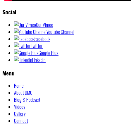
Social
Our Vimeo
Youtube Channel
Facebook
Twitter
Google Plus
Linkedin
Menu
Home
About DMC
Blog & Podcast
Videos
Gallery
Connect