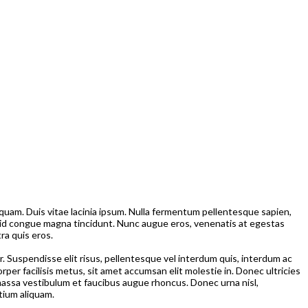
uam. Duis vitae lacinia ipsum. Nulla fermentum pellentesque sapien,
ida id congue magna tincidunt. Nunc augue eros, venenatis at egestas
ra quis eros.
. Suspendisse elit risus, pellentesque vel interdum quis, interdum ac
rper facilisis metus, sit amet accumsan elit molestie in. Donec ultricies
e massa vestibulum et faucibus augue rhoncus. Donec urna nisl,
tium aliquam.