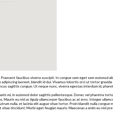
raesent faucibus viverra suscipit. In congue sem eget sem euismod aliq
e adipiscing laoreet, blandit id dui. Vivamus lobortis orci ut tortor grav
rhoncus sagittis congue. Ut neque nunc, viverra egestas interdum id, pharet
tis mi, in euismod dolor sagittis pellentesque. Donec vel pharetra tortor
. Mauris eu nisl ac ligula ullamcorper faucibus ac at eros. Integer ullamco
utrum nulla, et lacinia elit augue vitae tortor. Proin blandit nulla congu
t vitae tincidunt. Morbi eget feugiat mauris. Maecenas a enim eu nisl pre